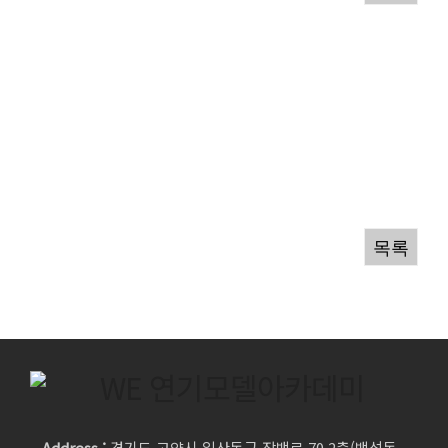
본문
목록
Address :
경기도 고양시 일산동구 장백로 70 2층(백석동