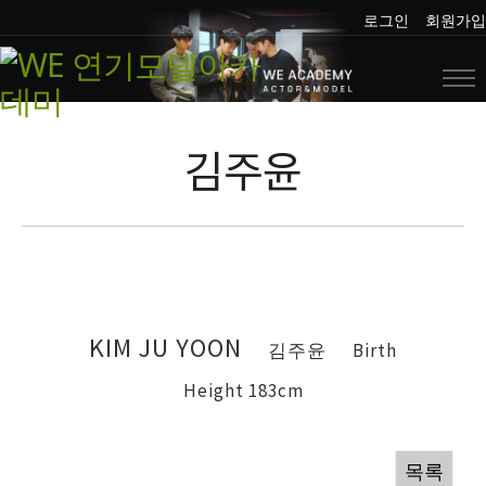
로그인
회원가입
김주윤
KIM JU YOON
김주윤
Birth
Height 183cm
목록