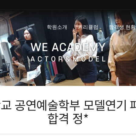
학원소개
커리큘럼
합격생 현황
학교 공연예술학부 모델연기 
합격 정*