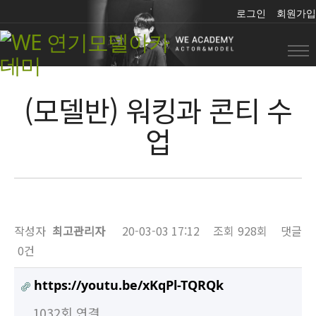
로그인
회원가입
(모델반) 워킹과 콘티 수
업
작성자
최고관리자
20-03-03 17:12
조회
928회
댓글
0건
https://youtu.be/xKqPl-TQRQk
1032회 연결